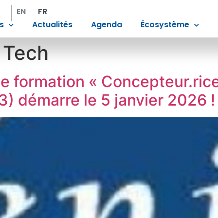
EN
FR
s
Actualités
Agenda
Écosystème
 Tech
de formation « Concepteur.ri
3) démarre le 5 janvier 2026 !