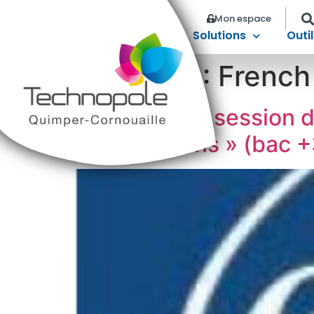
Mon espace
Solutions
Outil
Étiquette :
French
La prochaine session 
d’Applications » (bac +