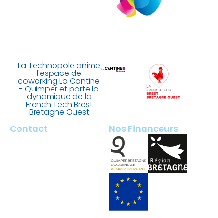
La Technopole anime
l'espace de
coworking La Cantine
- Quimper et porte la
dynamique de la
French Tech Brest
Bretagne Ouest
Contact
Nos Financeurs
2 rue François Briant de
Laubrière
29000 Quimper – France
contact@tech-quimper.fr
+ 33 (0)2 98 100 200