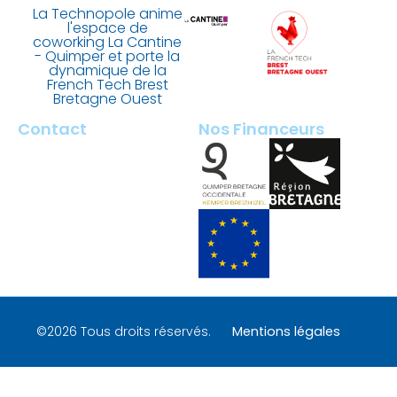
La Technopole anime
l'espace de
coworking La Cantine
- Quimper et porte la
dynamique de la
French Tech Brest
Bretagne Ouest
Contact
Nos Financeurs
2 rue François Briant de
Laubrière
29000 Quimper – France
contact@tech-quimper.fr
+ 33 (0)2 98 100 200
©2026 Tous droits réservés.
Mentions légales