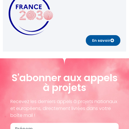
En savoir
S'abonner aux appels
à projets
Recevez les derniers appels à projets nationaux
et européens, directement livrées dans votre
boîte mail !