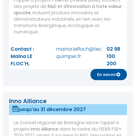
L’appel à projets
i-Démo (France 2030)
soutient
des projets de
R&D et d’innovation à forte valeur
ajoutée
, incluant produits innovants et
démonstrateurs industriels, en lien avec les
transitions énergétique, écologique et
numérique.
Contact :
maina.lefloch@tech-
02 98
Maïna LE
quimper.fr
100
FLOC'H,
200
En savoir
Inno Alliance
jusqu'au 31 décembre 2027
Le Conseil régional de Bretagne lance l’appel à
projets
Inno Alliance
dans le cadre du FEDER FSE+
2021-2027, visant à soutenir la R&D, l’innovation et