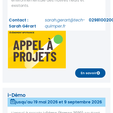
environnementale des navires neufs et
existants.
Contact :
sarah.gerart@tech-
029810020
Sarah Gérart
quimper.fr
En savoir
i-Démo
jusqu'au 19 mai 2026 et 9 septembre 2026