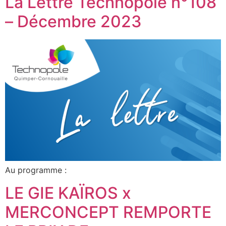
La Lettre Technopole n°108
– Décembre 2023
Au programme :
LE GIE KAÏROS x
MERCONCEPT REMPORTE