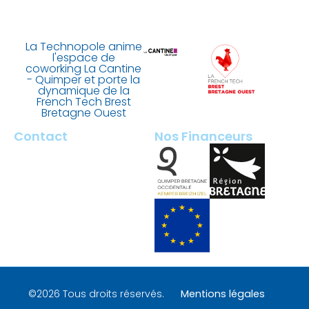
La Technopole anime
l'espace de
coworking La Cantine
- Quimper et porte la
dynamique de la
French Tech Brest
Bretagne Ouest
Contact
Nos Financeurs
2 rue François Briant de
Laubrière
29000 Quimper – France
contact@tech-quimper.fr
+ 33 (0)2 98 100 200
©2026 Tous droits réservés.
Mentions légales