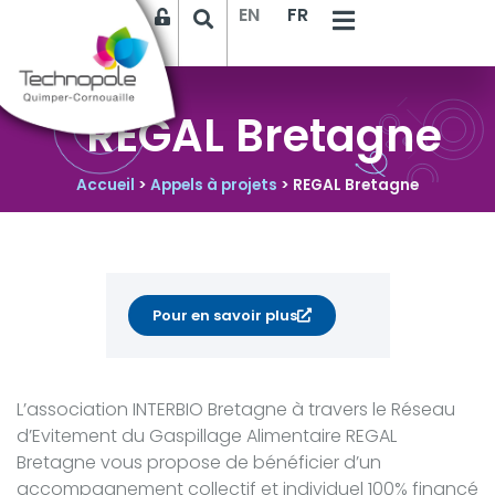
EN
FR
REGAL Bretagne
Accueil
>
Appels à projets
>
REGAL Bretagne
Pour en savoir plus
L’association INTERBIO Bretagne à travers le Réseau
d’Evitement du Gaspillage Alimentaire REGAL
Bretagne vous propose de bénéficier d’un
accompagnement collectif et individuel 100% financé