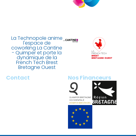
La Technopole anime
l'espace de
coworking La Cantine
- Quimper et porte la
dynamique de la
French Tech Brest
Bretagne Ouest
Contact
Nos Financeurs
2 rue François Briant de
Laubrière
29000 Quimper – France
contact@tech-quimper.fr
+ 33 (0)2 98 100 200