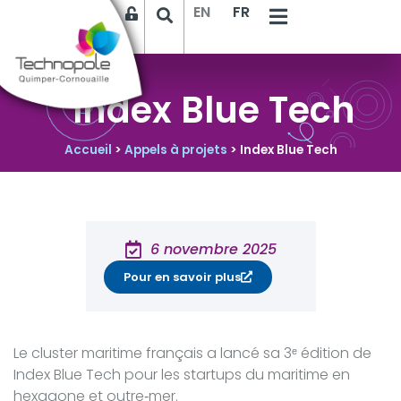
EN
FR
Index Blue Tech
Accueil
>
Appels à projets
>
Index Blue Tech
6 novembre 2025
Pour en savoir plus
Le cluster maritime français a lancé sa 3ᵉ édition de
Index Blue Tech pour les startups du maritime en
hexagone et outre‑mer.