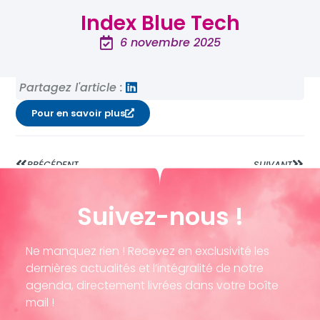
Index Blue Tech
6 novembre 2025
Partagez l'article :
Pour en savoir plus
PRÉCÉDENT
SUIVANT
Suivez-nous !
Ne manquez rien ! Recevez en exclusivité les
dernières actualités et l’intégralité de notre
agenda, directement livrées dans votre boîte
mail !