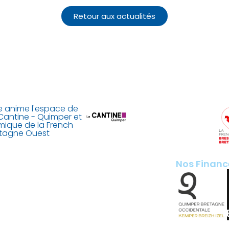
Retour aux actualités
 anime l'espace de
Cantine - Quimper et
mique de la French
etagne Ouest
Nos Financ
ant de Laubrière
 France
imper.fr
200