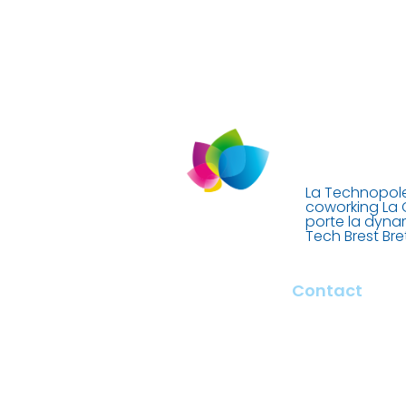
La Technopole
coworking La 
porte la dyna
Tech Brest Br
Contact
2 rue François Bri
29000 Quimper –
contact@tech-qu
+ 33 (0)2 98 100 