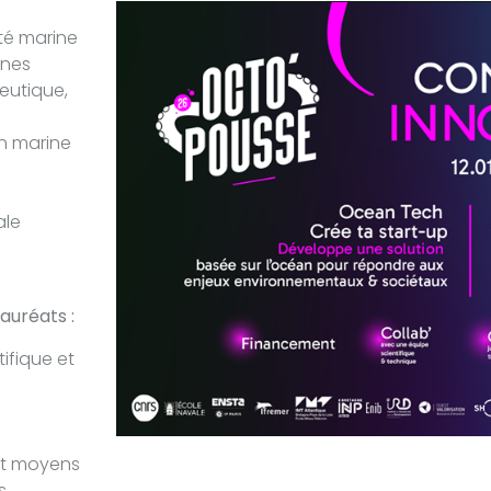
ité marine
ines
eutique,
n marine
ale
auréats :
fique et
 et moyens
s