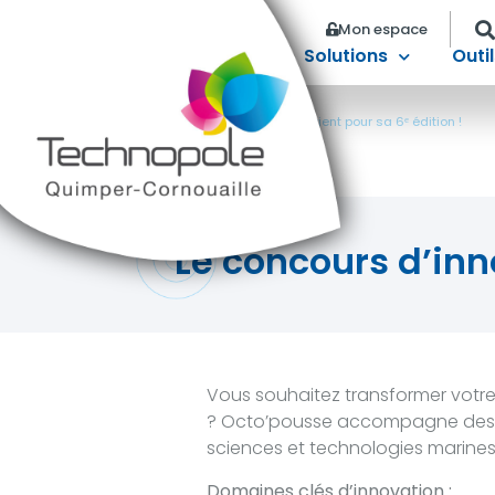
Mon espace
Solutions
Outil
Accueil
>
Le concours d’innovation Octo’pousse revient pour sa 6ᵉ édition !
Le concours d’inn
Vous souhaitez transformer votre
? Octo’pousse accompagne des port
sciences et technologies marines
Domaines clés d’innovation :