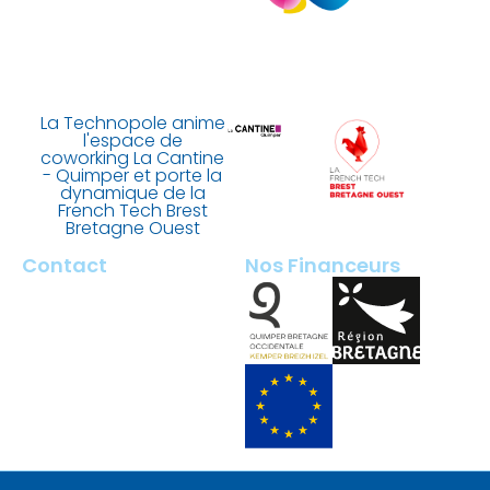
La Technopole anime
l'espace de
coworking La Cantine
- Quimper et porte la
dynamique de la
French Tech Brest
Bretagne Ouest
Contact
Nos Financeurs
2 rue François Briant de
Laubrière
29000 Quimper – France
contact@tech-quimper.fr
+ 33 (0)2 98 100 200