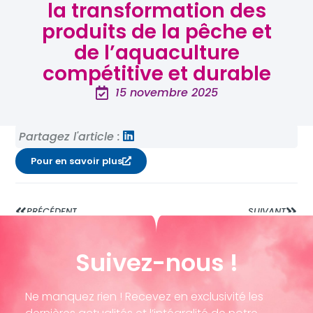
la transformation des
produits de la pêche et
de l’aquaculture
compétitive et durable
15 novembre 2025
Partagez l'article :
Pour en savoir plus
PRÉCÉDENT
SUIVANT
Suivez-nous !
Ne manquez rien ! Recevez en exclusivité les