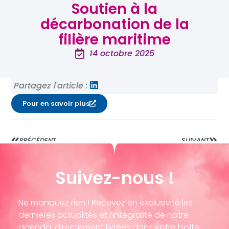
Soutien à la
décarbonation de la
filière maritime
14 octobre 2025
Partagez l'article :
Pour en savoir plus
PRÉCÉDENT
SUIVANT
Suivez-nous !
Ne manquez rien ! Recevez en exclusivité les
dernières actualités et l’intégralité de notre
agenda, directement livrées dans votre boîte