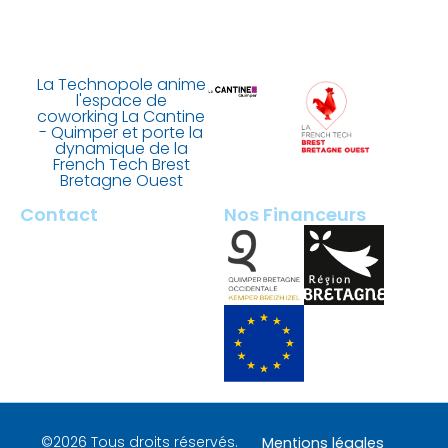
La Technopole anime
l'espace de
coworking La Cantine
- Quimper et porte la
dynamique de la
French Tech Brest
Bretagne Ouest
Contact
Nos Financeurs
2 rue François Briant de
Laubrière
29000 Quimper – France
contact@tech-quimper.fr
+ 33 (0)2 98 100 200
©2026 Tous droits réservés.
Mentions légales