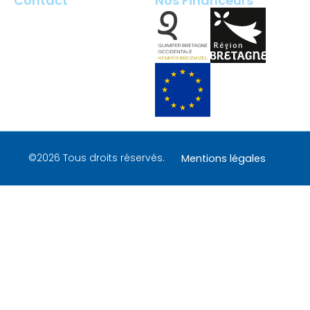
Contact
Nos Financeurs
2 rue François Briant de
Laubrière
29000 Quimper – France
contact@tech-quimper.fr
+ 33 (0)2 98 100 200
©2026 Tous droits réservés.
Mentions légales