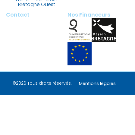
Bretagne Ouest
Contact
Nos Financeurs
2 rue François Briant de
Laubrière
29000 Quimper – France
contact@tech-quimper.fr
+ 33 (0)2 98 100 200
©2026 Tous droits réservés.
Mentions légales