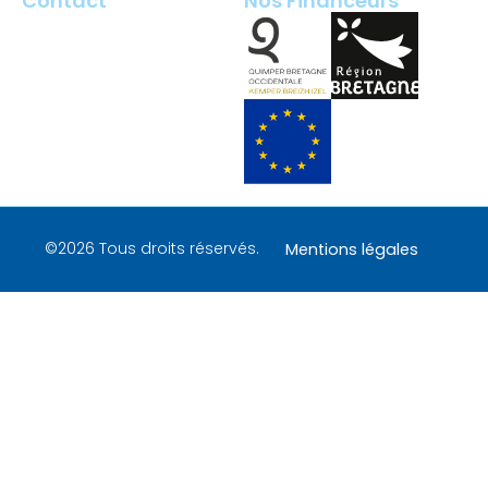
Contact
Nos Financeurs
2 rue François Briant de
Laubrière
29000 Quimper – France
contact@tech-quimper.fr
+ 33 (0)2 98 100 200
©2026 Tous droits réservés.
Mentions légales