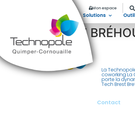
Mon espace
Solutions
Outil
LYCÉE DE BRÉH
La Technopole
coworking La 
porte la dyna
Tech Brest Br
Contact
2 rue François Bri
29000 Quimper –
contact@tech-qu
+ 33 (0)2 98 100 