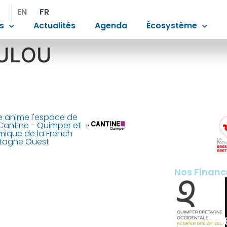
EN
FR
s
Actualités
Agenda
Écosystème
OULOU
 anime l'espace de
Cantine - Quimper et
mique de la French
etagne Ouest
Nos Financ
ant de Laubrière
 France
imper.fr
200