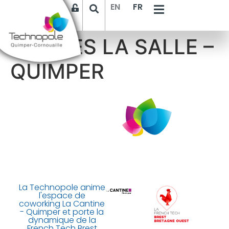
EN
FR
LE LIKES LA SALLE –
QUIMPER
La Technopole anime
l'espace de
coworking La Cantine
- Quimper et porte la
dynamique de la
French Tech Brest