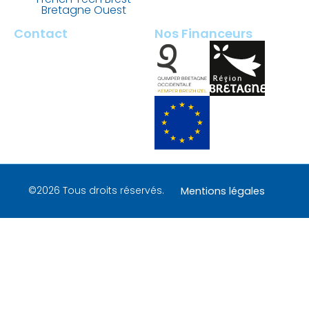
Bretagne Ouest
Contact
Nos Financeurs
2 rue François Briant de
Laubrière
29000 Quimper – France
contact@tech-quimper.fr
+ 33 (0)2 98 100 200
©2026 Tous droits réservés.
Mentions légales