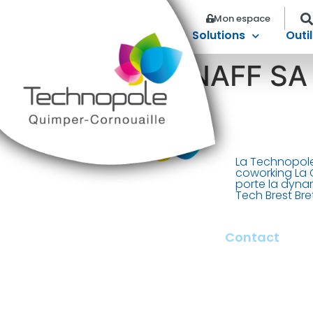
Mon espace
Solutions
Outil
JEAN HÉNAFF SA
La Technopole
coworking La 
porte la dyna
Tech Brest Br
Contact
2 rue François Bri
29000 Quimper –
contact@tech-qu
+ 33 (0)2 98 100 