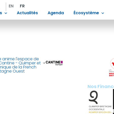
EN
FR
s
Actualités
Agenda
Écosystème
 anime l'espace de
Cantine - Quimper et
mique de la French
etagne Ouest
Nos Financ
ant de Laubrière
 France
imper.fr
200