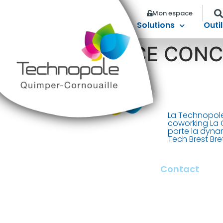
Mon espace
Solutions
Outil
INTERFACE CON
La Technopole
coworking La 
porte la dyna
Tech Brest Br
Contact
2 rue François Bri
29000 Quimper –
contact@tech-qu
+ 33 (0)2 98 100 