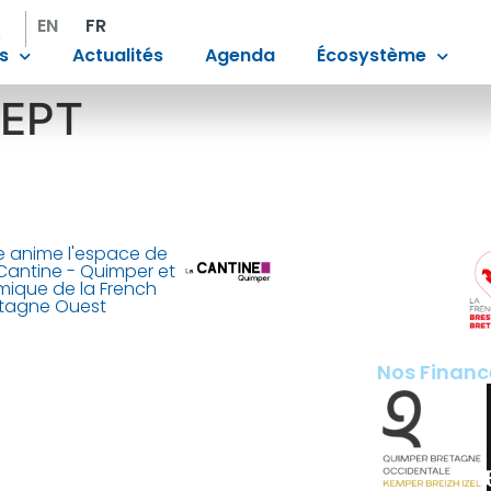
EN
FR
s
Actualités
Agenda
Écosystème
CEPT
 anime l'espace de
Cantine - Quimper et
mique de la French
etagne Ouest
Nos Financ
ant de Laubrière
 France
imper.fr
200