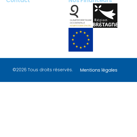
Contact
Nos Financeurs
2 rue François Briant de
Laubrière
29000 Quimper – France
contact@tech-quimper.fr
+ 33 (0)2 98 100 200
©2026 Tous droits réservés.
Mentions légales