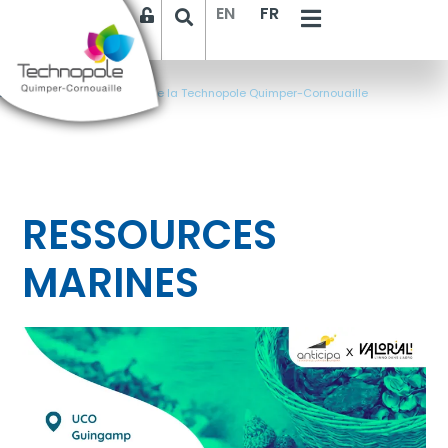
EN
FR
Accueil
>
Les événements de la Technopole Quimper-Cornouaille
RESSOURCES
MARINES