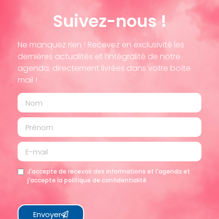
Suivez-nous !
Ne manquez rien ! Recevez en exclusivité les
dernières actualités et l’intégralité de notre
agenda, directement livrées dans votre boîte
mail !
J'accepte de recevoir des informations et l'agenda et
j'accepte la politique de confidentialité
Envoyer