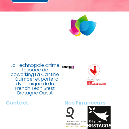
La Technopole anime
l'espace de
coworking La Cantine
- Quimper et porte la
dynamique de la
French Tech Brest
Bretagne Ouest
Contact
Nos Financeurs
2 rue François Briant de
Laubrière
29000 Quimper – France
contact@tech-quimper.fr