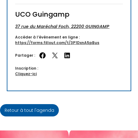
UCO Guingamp
37 rue du Maréchal Foch, 22200 GUINGAMP
Accéder à l’évènement en ligne :
https://forms.fillout.com/t/3P1DxnA5pBus
Partager :
Partager sur Facebook
Partager sur X
Partager sur LinkedIn
Inscription :
Cliquez-ici
Retour à tout l'agenda