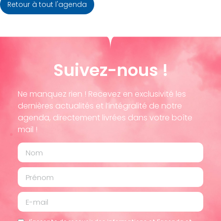
Retour à tout l'agenda
Suivez-nous !
Ne manquez rien ! Recevez en exclusivité les
dernières actualités et l’intégralité de notre
agenda, directement livrées dans votre boîte
mail !